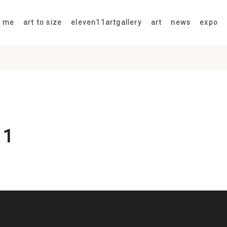
t me
art to size
eleven11artgallery
art
news
expo
11