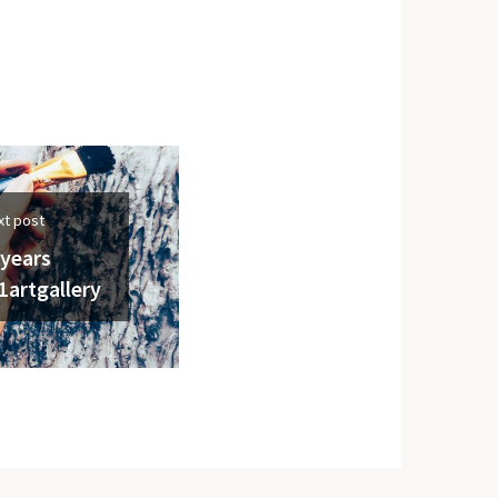
xt post
 years
1artgallery