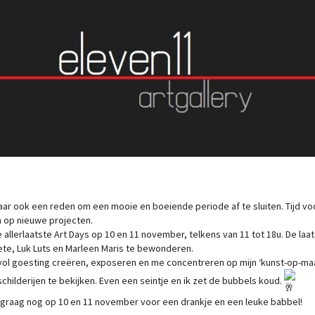
aar ook een reden om een mooie en boeiende periode af te sluiten. Tijd v
 op nieuwe projecten.
e allerlaatste Art Days op 10 en 11 november, telkens van 11 tot 18u. De la
te, Luk Luts en Marleen Maris te bewonderen.
f vol goesting creëren, exposeren en me concentreren op mijn ‘kunst-op-maat
n schilderijen te bekijken. Even een seintje en ik zet de bubbels koud.
 graag nog op 10 en 11 november voor een drankje en een leuke babbel!