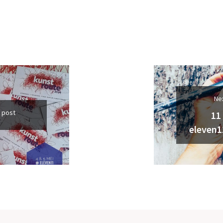
Ne
 post
11
eleven1