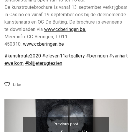
De kunstroutebrochure is vanaf 13 september verkrijgbaar
in Casino en vanaf 19 september ook bij de deelnemende
kunstenaars en OC De Buiting. De brochure is eveneens
te downloaden via
www.ccberingen.be.
Meer info: CC Beringen, T 011
450310,
www.ccberingen.be
#kunstroute2020
#eleven11artgallery
#beringen
#vanhart
ewelkom
#blijjeterugtezien
Like
Previous post